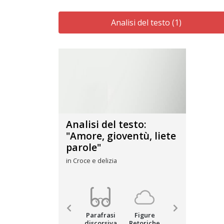
Analisi del testo (1)
Analisi del testo:
"Amore, gioventù, liete
parole"
in Croce e delizia
Figure
Analisi e
Parafrasi
Figure
Analisi e
P
Retoriche
Commento
discorsiva
Retoriche
Commento
di