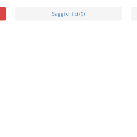
Saggi critici (0)
arafrasi
Figure
Analisi e
scorsiva
Retoriche
Commento